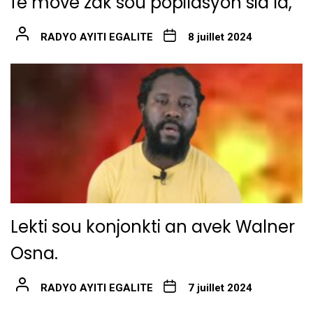
fè move zak sou popilasyon sid la,
RADYO AYITI EGALITE
8 juillet 2024
Lekti sou konjonkti an avek Walner
Osna.
RADYO AYITI EGALITE
7 juillet 2024