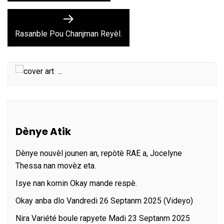
l’article
Next
post:
Rasanble Pou Chanjman Reyèl.
...
Dènye Atik
Dènye nouvèl jounen an, repòtè RAE a, Jocelyne
Thessa nan movèz eta.
Isye nan komin Okay mande respè.
Okay anba dlo Vandredi 26 Septanm 2025 (Videyo)
Nira Variété boule rapyete Madi 23 Septanm 2025