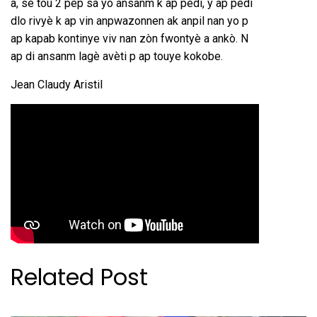
a, se tou 2 pèp sa yo ansanm k ap pèdi, y ap pèdi
dlo rivyè k ap vin anpwazonnen ak anpil nan yo p
ap kapab kontinye viv nan zòn fwontyè a ankò. N
ap di ansanm lagè avèti p ap touye kokobe.
Jean Claudy Aristil
Related Post