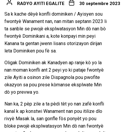
RADYO AYITI EGALITE
30 septembre 2023
Sa k kache dèyè konfli dominiken / Ayisyen sou
fwontyè Wanament nan, nan mitan septann 2023 li
ta sanble se pwojè eksplwatasyon Min dò nan bò
fwontyè Dominikani a, kote konpayi min peyi
Kanana ta gentan jwenn lisans otorizayon dirijan
leta Dominiken pou fè sa.
Oligak Dominiken ak Kanadyen ap ranje kò yo la
nan moman konfli ant 2 peyi yo ki pataje fwontyè
zile Ayiti a osinon zile Dispagnola pou pwofite
okazyon
sa pou prese kòmanse eksplwate Min
dò yo prevwa yo.
Nan ka, 2 pèp zile a ta pèdi tèt yo nan zafè konfli
kanal k ap konstwi Wanament nan pou itilize dlo
rivyè Masak la, san gonfle fòs ponyèt yo pou
bloke pwojè eksplwatasyon Min dò nan fwontyè