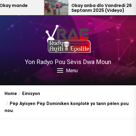
Skip
e
Okay anba dlo Vandredi 26
Septanm 2025 (Videyo)
to
the
content
Yon Radyo Pou Sèvis Dwa Moun
Menu
Home
Emisyon
Pèp Ayisyen Pèp Dominiken konplotè yo tann pèlen pou
nou.