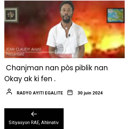
Chanjman nan pòs piblik nan
Okay ak ki fen .
RADYO AYITI EGALITE
30 juin 2024
Navigation
Previous
post:
de
Sitiyasyon RAE, Altènativ.