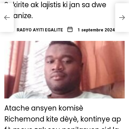
Sekirite ak lajistis ki jan sa dwe
òganize.
v.
R
RADYO AYITI EGALITE
1 septembre 2024
Atache ansyen komisè
Richemond kite dèyè, kontinye ap