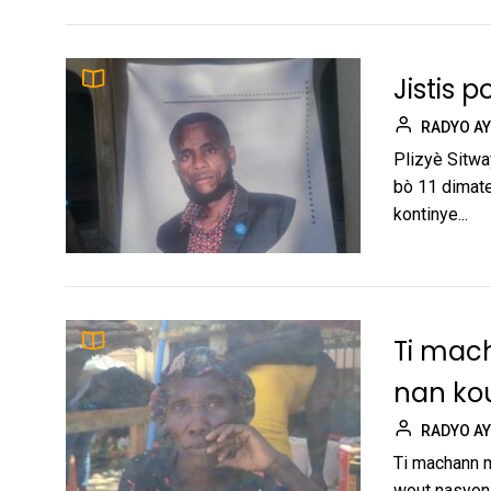
Jistis 
RADYO AY
Plizyè Sitwa
bò 11 dimate
kontinye...
Ti mac
nan kou
RADYO AY
Ti machann m
wout nasyona