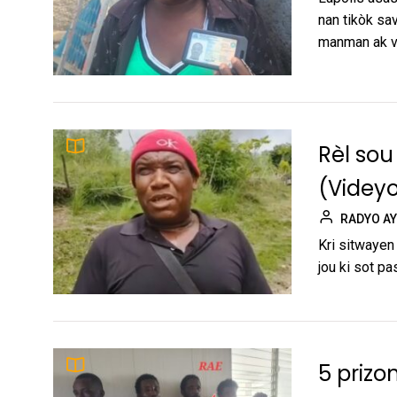
nan tikòk sa
manman ak v
Rèl sou
(Videy
RADYO AY
Kri sitwayen
jou ki sot pa
5 prizo