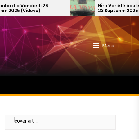
redi 26
Nira Variété boule rapyete Madi
yo)
23 Septanm 2025
Menu
...