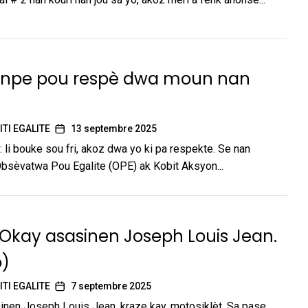
anpe pou respè dwa moun nan
ITI EGALITE
13 septembre 2025
: li bouke sou fri, akoz dwa yo ki pa respekte. Se nan
sѐvatwa Pou Egalite (OPE) ak Kobit Aksyon...
 Okay asasinen Joseph Louis Jean.
o)
ITI EGALITE
7 septembre 2025
inen Joseph Louis Jean, kraze kay, motosiklèt. Sa pase