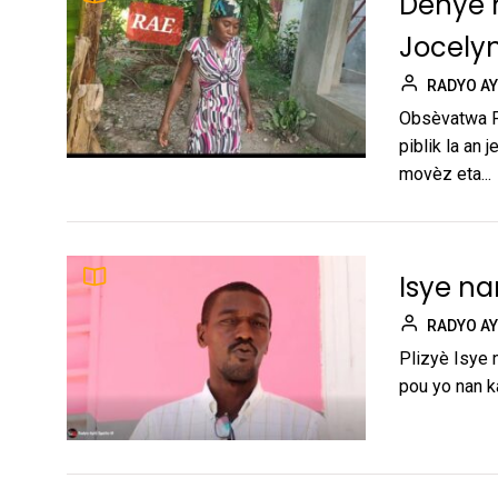
Dènye n
Jocely
RADYO AY
Obsèvatwa Po
piblik la an 
movèz eta...
Isye n
RADYO AY
Plizyè Isye 
pou yo nan k