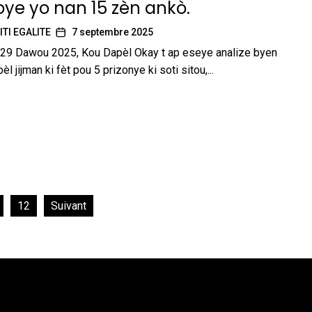
ye yo nan 15 zèn ankò.
ITI EGALITE
7 septembre 2025
 29 Dawou 2025, Kou Dapèl Okay t ap eseye analize byen
l jijman ki fèt pou 5 prizonye ki soti sitou,...
12
Suivant