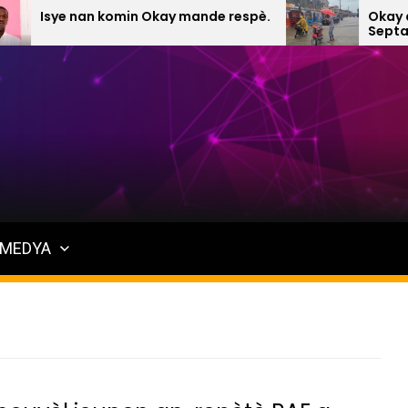
n komin Okay mande respè.
Okay anba dlo Vand
Septanm 2025 (Vide
MEDYA