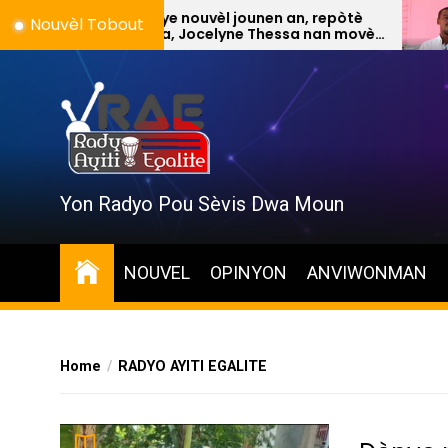
Skip
Dènye nouvèl jounen an, repòtè
Isye na
Nouvèl Tobout
RAE a, Jocelyne Thessa nan movèz
to
eta.
the
content
Yon Radyo Pou Sèvis Dwa Moun
NOUVEL
OPINYON
ANVIWONMAN
Home
RADYO AYITI EGALITE