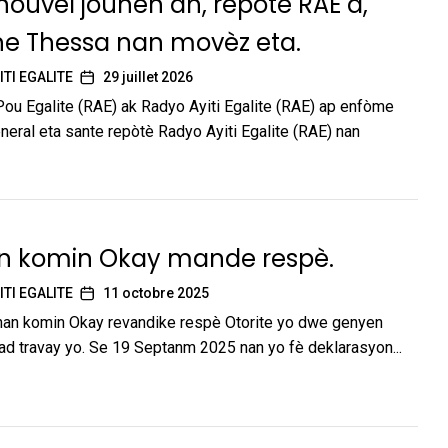
ouvèl jounen an, repòtè RAE a,
ne Thessa nan movèz eta.
ITI EGALITE
29 juillet 2026
u Egalite (RAE) ak Radyo Ayiti Egalite (RAE) ap enfòme
jeneral eta sante repòtè Radyo Ayiti Egalite (RAE) nan
an komin Okay mande respè.
ITI EGALITE
11 octobre 2025
nan komin Okay revandike respè Otorite yo dwe genyen
ad travay yo. Se 19 Septanm 2025 nan yo fè deklarasyon...