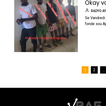
Okay vo
RADYO AY
Se Vandredi
fonde sou Apè
Pagination
1
2
…
des
publications