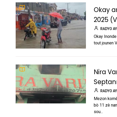
Okay a
2025 (V
RADYO AY
Okay Inonde 
tout jounen 
Nira Va
Septan
RADYO AY
Mezon komès
bò 11 zè nan
sou...