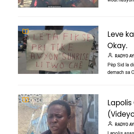
Leve k
Okay.
RADYO AY
Pèp Sid la di
demach sa Ob
Lapolis
(Videy
RADYO AY
Lapolis asas