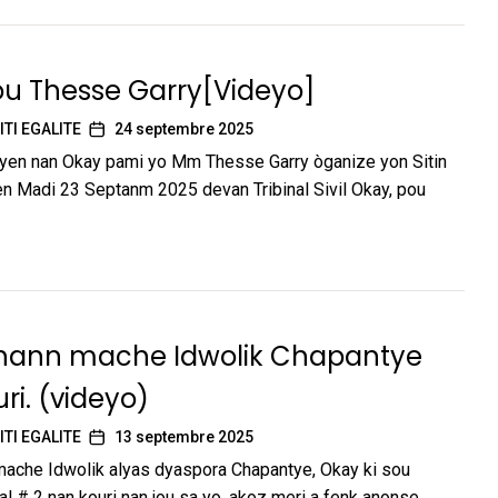
pou Thesse Garry[Videyo]
ITI EGALITE
24 septembre 2025
yen nan Okay pami yo Mm Thesse Garry òganize yon Sitin
n Madi 23 Septanm 2025 devan Tribinal Sivil Okay, pou
hann mache Idwolik Chapantye
ri. (videyo)
ITI EGALITE
13 septembre 2025
ache Idwolik alyas dyaspora Chapantye, Okay ki sou
l # 2 nan kouri nan jou sa yo, akoz meri a fenk anonse...