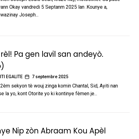
vann Okay vandredi 5 Septanm 2025 lan .Kounye a,
wazinay Joseph...
 rèl! Pa gen lavil san andeyò.
o)
ITI EGALITE
7 septembre 2025
 2èm sekyon tè wouj zinga komin Chantal, Sid, Ayiti nan
se la yo, kont Otorite yo ki kontinye fèmen je...
nye Nip zòn Abraam Kou Apèl