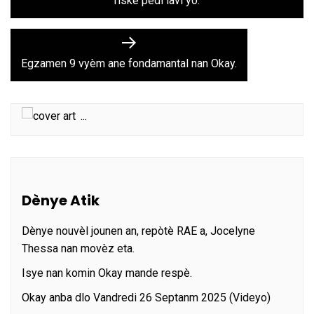
riske pèdi lavi yo.
l’article
Next
post:
Egzamen 9 vyèm ane fondamantal nan Okay.
...
Dènye Atik
Dènye nouvèl jounen an, repòtè RAE a, Jocelyne
Thessa nan movèz eta.
Isye nan komin Okay mande respè.
Okay anba dlo Vandredi 26 Septanm 2025 (Videyo)