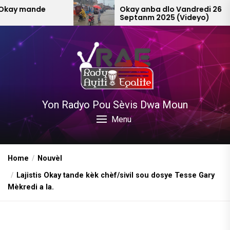
Skip
e
Okay anba dlo Vandredi 26
Septanm 2025 (Videyo)
to
the
content
Yon Radyo Pou Sèvis Dwa Moun
Menu
Home
Nouvèl
Lajistis Okay tande kèk chèf/sivil sou dosye Tesse Gary
Mèkredi a la.