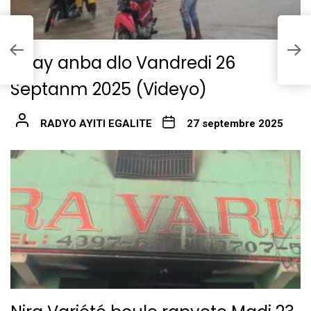
al
E
f
Okay anba dlo Vandredi 26
Septanm 2025 (Videyo)
RADYO AYITI EGALITE
27 septembre 2025