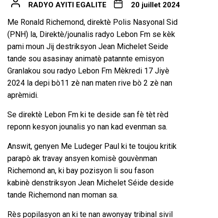
RADYO AYITI EGALITE
20 juillet 2024
Me Ronald Richemond, direktè Polis Nasyonal Sid
(PNH) la, Direktè/jounalis radyo Lebon Fm se kèk
pami moun Jij destriksyon Jean Michelet Seide
tande sou asasinay animatè patannte emisyon
Granlakou sou radyo Lebon Fm Mèkredi 17 Jiyè
2024 la depi bò11 zè nan maten rive bò 2 zè nan
aprèmidi.
Se direktè Lebon Fm ki te deside san fè tèt rèd
reponn kesyon jounalis yo nan kad evenman sa.
Answit, genyen Me Ludeger Paul ki te toujou kritik
parapò ak travay ansyen komisè gouvènman
Richemond an, ki bay pozisyon li sou fason
kabinè denstriksyon Jean Michelet Séide deside
tande Richemond nan moman sa.
Rès popilasyon an ki te nan awonyay tribinal sivil