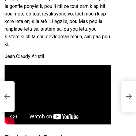
la gonfle ponyèt li, pou li itilize tout zam k ap itil
pou mete do tout reyaksyonè yo, tout moun k ap
kore leta enjis la atè. Li egzije, pou Mas pèp la
ranplase leta sa, sistèm sa, pa you leta, you
sistèm ki chita sou devlòpman moun, san pas pou
ki.
Jean Claudy Aristil.
N
d
l.