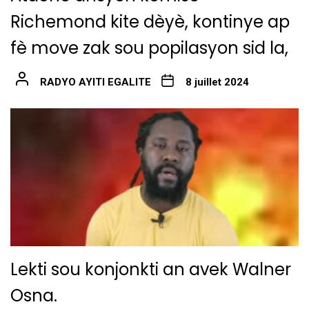
Richemond kite dèyè, kontinye ap
fè move zak sou popilasyon sid la,
RADYO AYITI EGALITE
8 juillet 2024
Lekti sou konjonkti an avek Walner
Osna.