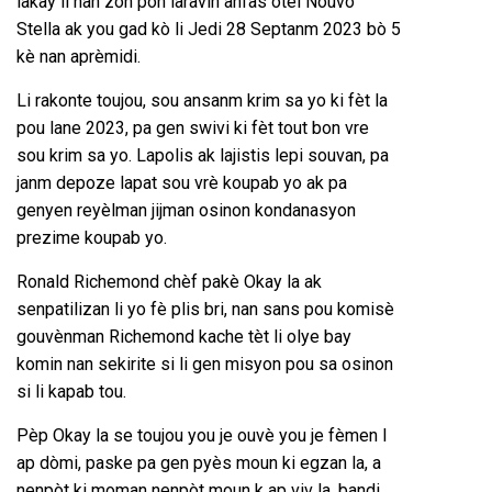
lakay li nan zòn pon laravin anfas otèl Nouvo
Stella ak you gad kò li Jedi 28 Septanm 2023 bò 5
kè nan aprèmidi.
Li rakonte toujou, sou ansanm krim sa yo ki fèt la
pou lane 2023, pa gen swivi ki fèt tout bon vre
sou krim sa yo. Lapolis ak lajistis lepi souvan, pa
janm depoze lapat sou vrè koupab yo ak pa
genyen reyèlman jijman osinon kondanasyon
prezime koupab yo.
Ronald Richemond chèf pakè Okay la ak
senpatilizan li yo fè plis bri, nan sans pou komisè
gouvènman Richemond kache tèt li olye bay
komin nan sekirite si li gen misyon pou sa osinon
si li kapab tou.
Pèp Okay la se toujou you je ouvè you je fèmen l
ap dòmi, paske pa gen pyès moun ki egzan la, a
nenpòt ki moman nenpòt moun k ap viv la, bandi