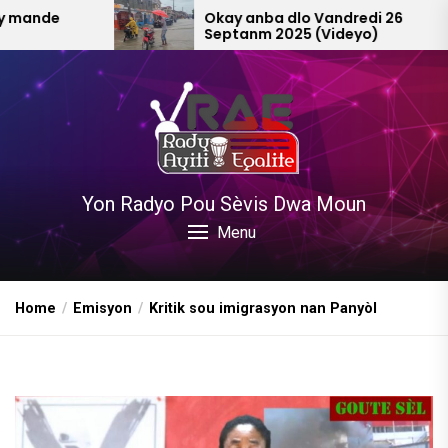
Skip
Okay anba dlo Vandredi 26
Septanm 2025 (Videyo)
to
the
content
Yon Radyo Pou Sèvis Dwa Moun
Menu
Home
Emisyon
Kritik sou imigrasyon nan Panyòl