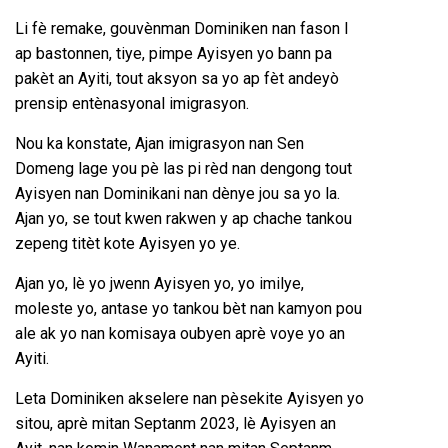
Li fè remake, gouvènman Dominiken nan fason l
ap bastonnen, tiye, pimpe Ayisyen yo bann pa
pakèt an Ayiti, tout aksyon sa yo ap fèt andeyò
prensip entènasyonal imigrasyon.
Nou
ka konstate, Ajan imigrasyon nan Sen
Domeng lage you pè las pi rèd nan dengong tout
Ayisyen nan Dominikani nan dènye jou sa yo la.
Ajan yo, se tout kwen rakwen y ap chache tankou
zepeng titèt kote Ayisyen yo ye.
Ajan yo, lè yo jwenn Ayisyen yo, yo imilye,
moleste yo, antase yo tankou bèt nan kamyon pou
ale ak yo nan komisaya oubyen aprè voye yo an
Ayiti.
Leta Dominiken akselere nan pèsekite Ayisyen yo
sitou, aprè mitan Septanm 2023, lè Ayisyen an