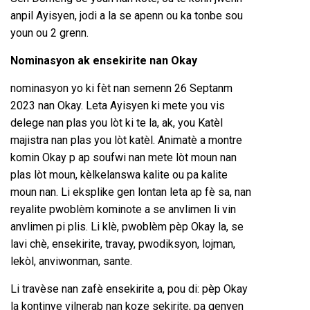
anpil Ayisyen, jodi a la se apenn ou ka tonbe sou
youn ou 2 grenn.
Nominasyon ak ensekirite nan Okay
nominasyon yo ki fèt nan semenn 26 Septanm
2023 nan Okay. Leta Ayisyen ki mete you vis
delege nan plas you lòt ki te la, ak, you Katèl
majistra nan plas you lòt katèl. Animatè a montre
komin Okay p ap soufwi nan mete lòt moun nan
plas lòt moun, kèlkelanswa kalite ou pa kalite
moun nan. Li eksplike gen lontan leta ap fè sa, nan
reyalite pwoblèm kominote a se anvlimen li vin
anvlimen pi plis. Li klè, pwoblèm pèp Okay la, se
lavi chè, ensekirite, travay, pwodiksyon, lojman,
lekòl, anviwonman, sante.
Li travèse nan zafè ensekirite a, pou di: pèp Okay
la kontinye vilnerab nan koze sekirite, pa genyen