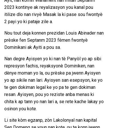
Ayit, nan komin Wanament nan mitan Septanm
2023 kontinye ak reyalizasyon you kanal pou
itilize dlo nan rivyè Masak la ki pase sou fwontyè
2 payi yo ki pataje zile a.
Nou tout deja konnen prezidan Louis Abinader nan
prèske fen Septanm 2023 fèmen fwontyè
Dominikani ak Ayiti a pou sa.
Nan degre Ayisyen yo ki nan tè Panyòl yo ap sibi
represyon fachis, reyaksyonè Dominiken, nan
dènye moman yo la, ou prèske pa jwenn Ayisyen
yo ap sikile nan lari. Ayisyen san esepsyon, ke yo
te gen dokiman legal ke yo pa te gen dokiman
resan. Ayisyen, pou yo reziste anba menas ki
chita k ap tann yo nan lari a, se rete kache lakay yo
osinon you kote.
Li site kòm egzanp, zòn Lakolonyal nan kapital
Sen Domeng se youn nan kote, ou te konn jwenn