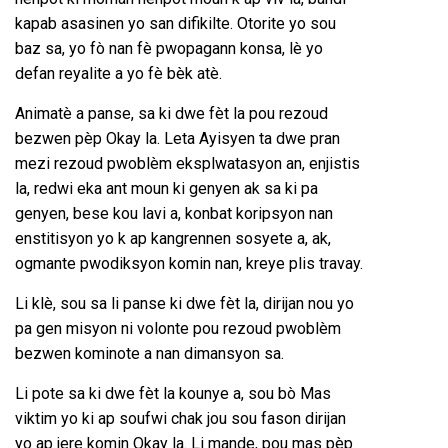
kapab asasinen yo san difikilte. Otorite yo sou
baz sa, yo fò nan fè pwopagann konsa, lè yo
defan reyalite a yo fè bèk atè.
Animatè a panse, sa ki dwe fèt la pou rezoud
bezwen pèp Okay la. Leta Ayisyen ta dwe pran
mezi rezoud pwoblèm eksplwatasyon an, enjistis
la, redwi eka ant moun ki genyen ak sa ki pa
genyen, bese kou lavi a, konbat koripsyon nan
enstitisyon yo k ap kangrennen sosyete a, ak,
ogmante pwodiksyon komin nan, kreye plis travay.
Li klè, sou sa li panse ki dwe fèt la, dirijan nou yo
pa gen misyon ni volonte pou rezoud pwoblèm
bezwen kominote a nan dimansyon sa.
Li pote sa ki dwe fèt la kounye a, sou bò Mas
viktim yo ki ap soufwi chak jou sou fason dirijan
yo ap jere komin Okay la. Li mande, pou mas pèp