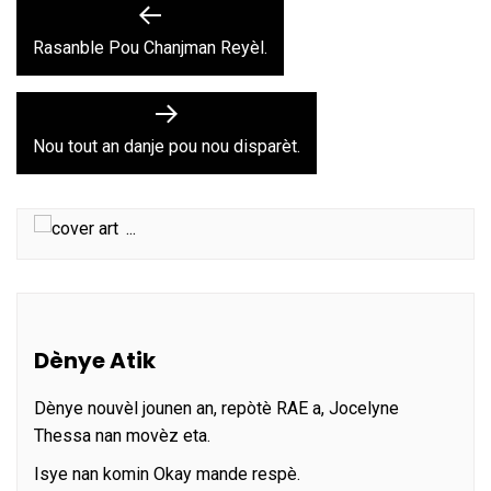
Navigation
Previous
post:
de
Rasanble Pou Chanjman Reyèl.
l’article
Next
post:
Nou tout an danje pou nou disparèt.
...
Dènye Atik
Dènye nouvèl jounen an, repòtè RAE a, Jocelyne
Thessa nan movèz eta.
Isye nan komin Okay mande respè.