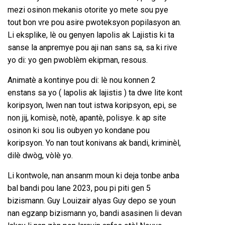
mezi osinon mekanis otorite yo mete sou pye
tout bon vre pou asire pwoteksyon popilasyon an.
Li eksplike, lè ou genyen lapolis ak Lajistis ki ta
sanse la anpremye pou aji nan sans sa, sa ki rive
yo di: yo gen pwoblèm ekipman, resous.
Animatè a kontinye pou di: lè nou konnen 2
enstans sa yo ( lapolis ak lajistis ) ta dwe lite kont
koripsyon, lwen nan tout istwa koripsyon, epi, se
non jij, komisè, notè, apantè, polisye. k ap site
osinon ki sou lis oubyen yo kondane pou
koripsyon. Yo nan tout konivans ak bandi, kriminèl,
dilè dwòg, vòlè yo.
Li kontwole, nan ansanm moun ki deja tonbe anba
bal bandi pou lane 2023, pou pi piti gen 5
bizismann. Guy Louizair alyas Guy depo se youn
nan egzanp bizismann yo, bandi asasinen li devan