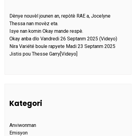
Dènye nouvèl jounen an, repòtè RAE a, Jocelyne
Thessa nan movèz eta.
Isye nan komin Okay mande respè.
Okay anba dlo Vandredi 26 Septanm 2025 (Videyo)
Nira Variété boule rapyete Madi 23 Septanm 2025
Jistis pou Thesse Garry[Videyo]
Kategori
Anviwonman
Emisyon