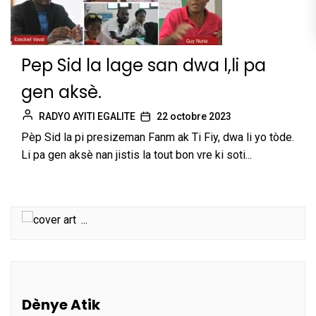
Pep Sid la lage san dwa l,li pa
gen aksè.
RADYO AYITI EGALITE
22 octobre 2023
Pèp Sid la pi presizeman Fanm ak Ti Fiy, dwa li yo tòde.
Li pa gen aksè nan jistis la tout bon vre ki soti...
...
Dènye Atik