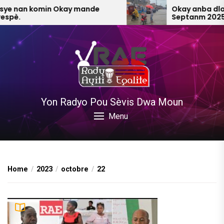
Skip
e nan komin Okay mande
Okay anba dlo V
pè.
Septanm 2025 (V
to
the
content
Yon Radyo Pou Sèvis Dwa Moun
Menu
Home
2023
octobre
22