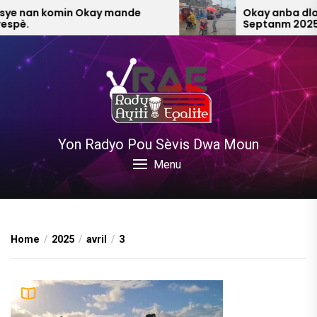
Skip
e nan komin Okay mande
Okay anba dlo Va
pè.
Septanm 2025 (V
to
the
content
Yon Radyo Pou Sèvis Dwa Moun
Menu
Home
2025
avril
3