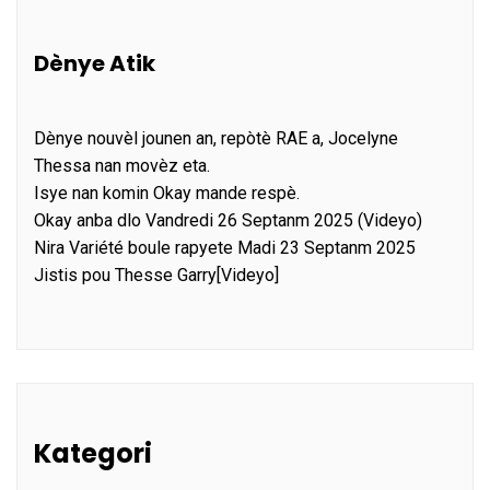
Dènye Atik
Dènye nouvèl jounen an, repòtè RAE a, Jocelyne
Thessa nan movèz eta.
Isye nan komin Okay mande respè.
Okay anba dlo Vandredi 26 Septanm 2025 (Videyo)
Nira Variété boule rapyete Madi 23 Septanm 2025
Jistis pou Thesse Garry[Videyo]
Kategori