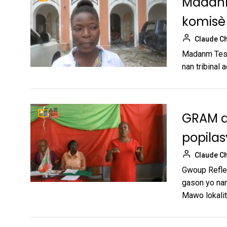
Madanm
komisè
Claude Ch
Madanm Tesse
nan tribinal 
GRAM 
popilas
Claude Ch
Gwoup Refle
gason yo nan 
Mawo lokalite