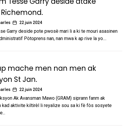
 Tesse Garry deside atake
 Richemond.
arles
22 juin 2024
 Garry deside pote pwosè mari li a ki te mouri asasinen
administratif Pòtoprens nan, nan mwa k ap rive la yo....
ap mache men nan men ak
yon St Jan.
arles
22 juin 2024
ksyon Ak Avansman Mawo (GRAM) siprann fanm ak
kad aktivite kiltirèl li reyalize sou sa ki fè fòs sosyete
...