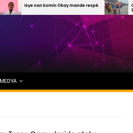
Isye nan komin Okay mande respè.
Okay an
Septanm
MEDYA